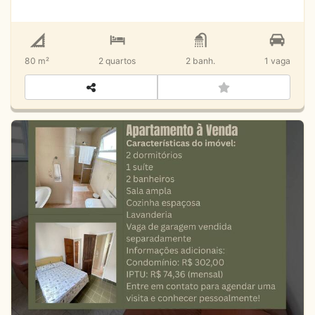
80 m²
2
quartos
2
banh.
1
vaga
Apartamento à Venda – Sumaré
R$
Venda