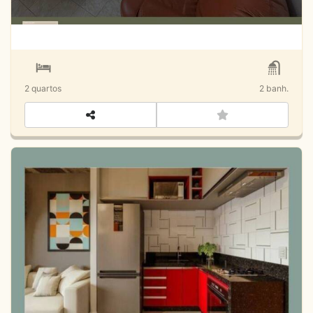
2
quartos
2
banh.
PRIME STUDIOS TABAPORÃ Caraguatatuba-
SP
ÚLTIMAS UNIDADES!