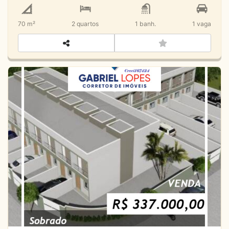
70 m²
2
quartos
1
banh.
1
vaga
Sobrado Novo - Bairro Massaguaçu -
Caraguatatuba - SP
Venda
Loteamento Morada do Mar