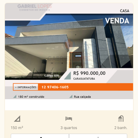
Casa Nova_ Pontal Santa
Marina_Caraguatatuba_SP
R$
Venda
Pontal de Santa Marina
150 m²
3
quartos
2
banh.