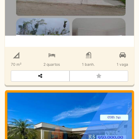
R$
Venda
Loteamento Estância Mirante de Caraguatatuba
Características:
70 m²
2
quartos
1
banh.
1
vaga
Destaques:
Casa com piscina_Cidade Jardim-
Caraguatatuba SP