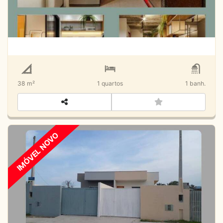
Venda
Jardim Britânia
38 m²
1
quartos
1
banh.
IMÓVEL NOVO
Casa Individual em Caraguatatuba