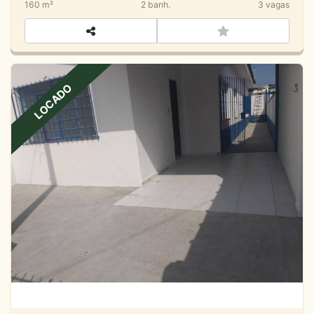
160 m²
2
banh.
3
vagas
LOCADO
Casa Individual - Indaiá - Caraguatatuba SP
Indaiá