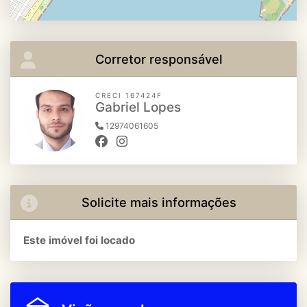
Corretor responsável
CRECI 167424F
Gabriel Lopes
12974061605
Solicite mais informações
Este imóvel foi locado