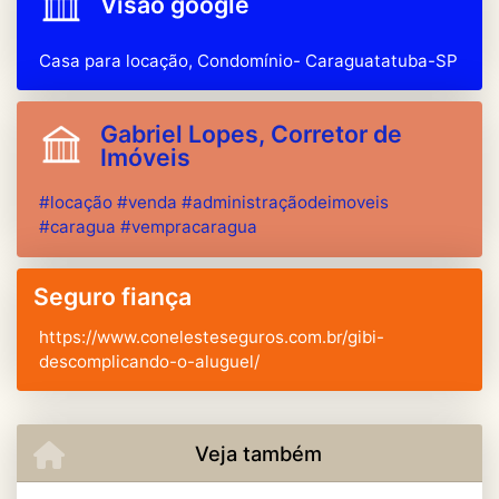
Visão google
Casa para locação, Condomínio- Caraguatatuba-SP
Gabriel Lopes, Corretor de
Imóveis
#locação #venda #administraçãodeimoveis
#caragua #vempracaragua
Seguro fiança
https://www.conelesteseguros.com.br/gibi-
descomplicando-o-aluguel/
Veja também