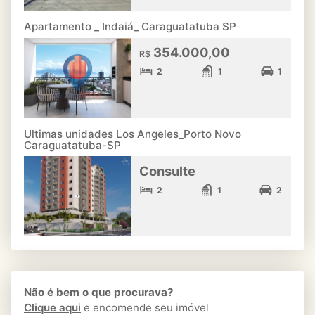
Apartamento _ Indaiá_ Caraguatatuba SP
354.000,00
R$
2
1
1
Ultimas unidades Los Angeles_Porto Novo
Caraguatatuba-SP
Consulte
2
1
2
Não é bem o que procurava?
Clique aqui
e encomende seu imóvel