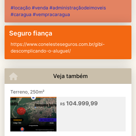
#locação #venda #administraçãodeimoveis
#caragua #vempracaragua
Seguro fiança
https://www.conelesteseguros.com.br/gibi-
descomplicando-o-aluguel/
Veja também
Terreno, 250m²
104.999,99
R$